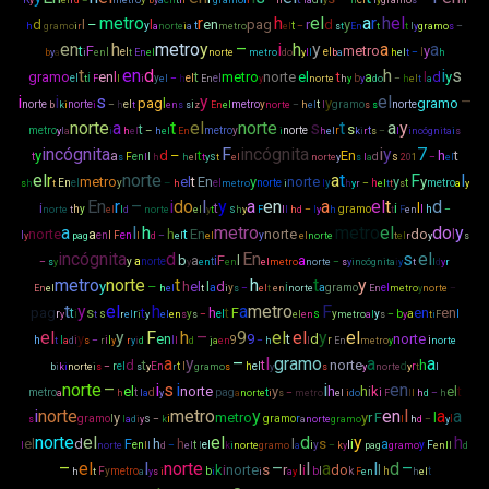
metro
r
h
el
a
r
h
el
d
l
–
l
en
pag
r
d
y
y
t
t
h
gramo
i
r
a
norte
i
a
metro
el
–
s
t
En
t
t
l
y
gramo
s
–
en
h
metro
y
–
i
h
y
a
a
t
F
metro
y
l
el
el
l
b
y
a
i
en
t
En
el
norte
metro
do
y
l
l
b
a
h
el
t
–
h
t
en
d
h
i
s
gramo
i
en
l
t
metro
norte
el
t
a
l
d
y
el
y
el
el
b
t
F
l
i
el
–
h
En
y
norte
h
y
y
do
–
h
el
t
a
i
i
s
y
el
–
pag
l
y
gramo
norte
norte
el
i
metro
y
t
gramo
norte
b
k
i
i
–
h
t
en
s
s
z
En
el
norte
–
h
el
l
s
s
norte
a
t
el
norte
s
t
a
y
t
s
metro
–
metro
y
norte
r
t
y
l
a
i
h
el
h
el
En
i
h
el
k
i
r
s
–
l
incógnita
i
s
incógnita
F
incógnita
i
y
7
y
a
d
–
t
En
h
t
t
F
en
l
s
d
s
s
l
h
h
el
t
y
t
el
norte
y
s
l
a
2
0
1
–
el
el
r
norte
a
t
F
l
metro
el
t
En
y
norte
y
y
En
el
y
–
el
norte
y
h
t
metro
s
h
t
h
metro
i
l
h
y
r
–
el
t
t
s
a
y
En
r
–
i
do
l
y
a
en
a
el
t
d
i
t
i
l
h
y
s
gramo
l
h
norte
t
el
l
d
norte
el
y
t
h
y
F
l
l
h
d
–
l
y
h
t
F
en
–
a
l
h
metro
metro
el
do
y
norte
a
h
t
En
norte
do
l
l
en
l
F
en
y
y
pag
l
d
–
el
el
el
norte
t
el
r
y
s
incógnita
d
En
s
el
b
a
i
F
l
a
y
a
norte
t
–
s
y
y
en
en
el
metro
norte
–
s
y
incógnita
i
y
t
l
d
y
r
metro
norte
t
h
t
y
y
–
h
el
l
d
i
a
y
a
gramo
el
En
el
h
el
t
i
s
–
el
t
en
norte
En
metro
y
norte
–
t
y
el
h
a
metro
F
pag
t
s
t
h
t
F
en
en
r
i
s
r
y
el
s
y
y
b
a
l
y
t
r
el
i
y
el
en
s
s
–
el
en
metro
a
l
s
–
y
t
i
F
el
y
F
h
–
9
el
el
y
el
y
en
9
t
d
norte
h
l
i
i
l
l
9
r
i
t
a
d
s
–
r
y
r
y
i
d
l
d
j
a
en
–
h
l
En
metro
y
norte
a
y
–
l
gramo
a
a
d
t
t
norte
h
r
el
En
t
l
h
el
d
r
b
i
k
i
norte
i
s
–
s
y
r
gramo
s
y
s
y
norte
y
t
l
norte
–
i
s
i
i
en
el
norte
y
h
h
i
k
el
t
metro
t
d
pag
t
i
a
h
l
a
y
a
norte
i
s
–
metro
el
i
do
F
l
l
h
d
–
h
i
norte
metro
y
en
l
a
a
y
metro
y
r
F
l
gramo
l
s
i
gramo
r
l
s
l
a
d
i
y
–
k
a
norte
gramo
l
h
d
–
y
norte
el
el
d
y
h
el
d
F
h
h
l
s
i
a
en
t
el
i
y
l
y
F
l
norte
l
l
d
–
el
l
k
i
norte
gramo
a
–
k
y
pag
gramo
en
l
l
d
–
el
l
norte
–
l
a
l
d
–
k
i
norte
s
r
l
i
do
l
F
y
metro
b
b
l
k
h
t
h
t
a
y
s
i
i
i
a
y
F
en
h
el