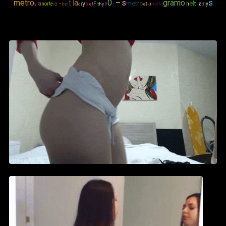
metro
t
l
a
0
–
s
gramo
s
a
y
metro
el
t
norte
i
a
i
s
F
norte
h
a
y
y
l
–
h
el
d
el
t
h
y
9
s
el
k
i
l
d
i