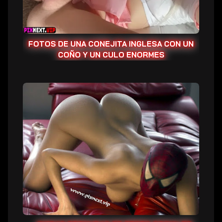
y
un
culo
enormes
FOTOS DE UNA CONEJITA INGLESA CON UN
COÑO Y UN CULO ENORMES
Chicas
desnudas
de
redes
sociales:
lindas
universitarias
desnudas
|
Fotos,
videos