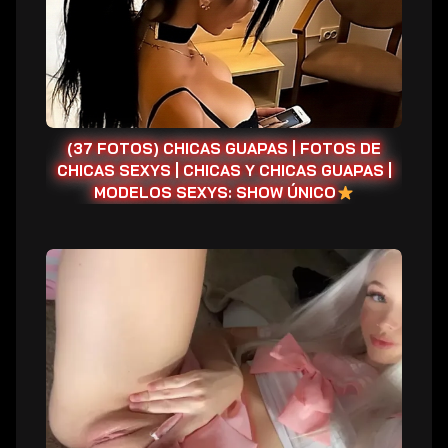
de
Chicas
Sexys
|
Chicas
y
(37 FOTOS) CHICAS GUAPAS | FOTOS DE
Chicas
CHICAS SEXYS | CHICAS Y CHICAS GUAPAS |
Guapas
MODELOS SEXYS: SHOW ÚNICO
|
Modelos
Sexys:
Fotos
Show
de
Único
una
conejita
inglesa
con
un
coño