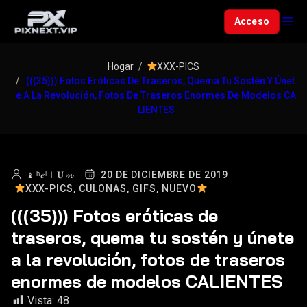
Acceso
Hogar
XXX-PICS
(((35))) Fotos Eróticas De Traseros, Quema Tu Sostén Y Únet
E A La Revolución, Fotos De Traseros Enormes De Modelos CA
LIENTES
♝ ʰ𝑒ˡＩ𝐔𝓶
20 DE DICIEMBRE DE 2019
XXX-PICS,
CULONAS,
GIFS,
NUEVO
(((35))) Fotos eróticas de
traseros, quema tu sostén y únete
a la revolución, fotos de traseros
enormes de modelos CALIENTES
Vista:
48