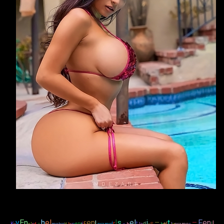
y
En
h
el
en
l
s
el
i
–
t
–
F
en
l
i
r
t
s
l
K
=
y
en
i
F
d
el
l
y
el
r
d
metro
b
y
a
t
gramo
–
h
l
a
y
h
l
y
gramo
s