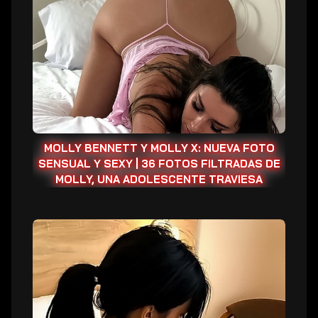
Molly
X:
Nueva
foto
sensual
y
sexy
|
36
MOLLY BENNETT Y MOLLY X: NUEVA FOTO
fotos
SENSUAL Y SEXY | 36 FOTOS FILTRADAS DE
filtradas
MOLLY, UNA ADOLESCENTE TRAVIESA
de
Molly,
una
(37
adolescente
Fotos)
traviesa
Chicas
Guapas
|
Fotos