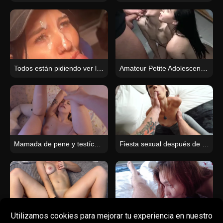
Todos están pidiendo ver la versión completa de lo que pasó cuando entregué pizza en una casa de fraternidad y terminé chupándoles la polla a todos.
Amateur Petite Adolescente Mamada Deepthroat Doggystyle Creampie
Mamada de pene y testículos de adolescente delgado, paseo salvaje
Fiesta sexual después de clases: La gran erección de un compañero de clase en una vagina peluda
Horny GF’s Ass Pounded: Deep & Hard
Una pervertida en bragas se da un chapuzón matutino en la boca de su hermana.