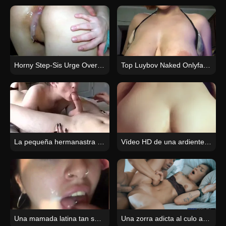
Horny Step-Sis Urge Overwhelms Him He Can’t Resist Fucking Her
Top Luybov Naked Onlyfans Big Young Titties
La pequeña hermanastra rubia disfruta ayudando a su hermano con la felación matutina.
Vídeo HD de una ardiente hermanastra rusa amateur con eyaculación interna y sexo anal.
Una mamada latina tan sensual y suave
Una zorra adicta al culo ama la polla de su novio