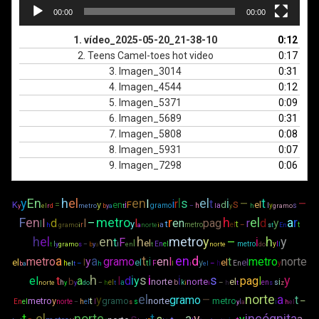
00:00
00:00
1.
vídeo_2025-05-20_21-38-10
0:12
2. Teens Camel-toes hot video
0:17
3.
Imagen_3014
0:31
4.
Imagen_4544
0:12
5.
Imagen_5371
0:09
6.
Imagen_5689
0:31
7.
Imagen_5808
0:08
8.
Imagen_5931
0:07
9.
Imagen_7298
0:06
y
En
h
el
en
l
s
el
i
–
t
–
l
i
r
t
s
K
=
y
en
i
F
d
el
gramo
h
a
l
y
s
y
el
r
d
metro
b
y
a
t
–
l
y
h
gramo
F
en
metro
r
h
el
a
r
l
d
l
–
l
en
pag
r
d
y
l
y
t
t
r
a
metro
el
–
t
h
gramo
i
a
norte
i
s
t
En
h
el
en
h
metro
y
–
i
h
y
t
F
l
el
l
i
En
el
metro
y
l
t
y
gramo
s
–
b
y
a
en
t
norte
do
l
a
a
t
en
d
metro
y
gramo
i
en
l
t
metro
norte
el
l
el
y
el
el
h
–
t
F
–
h
En
y
b
a
el
t
h
l
i
el
h
i
s
i
i
s
y
el
t
a
l
d
y
pag
l
b
norte
norte
el
i
h
el
a
b
k
–
en
s
norte
y
y
do
–
h
t
i
i
h
t
s
z
el
–
norte
a
y
gramo
t
metro
y
t
gramo
norte
metro
–
En
el
norte
h
el
l
s
l
i
–
s
y
a
h
el
t
el
norte
s
t
a
y
incógnita