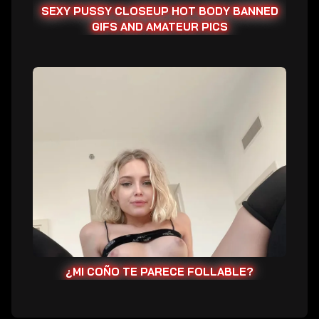
SEXY PUSSY CLOSEUP HOT BODY BANNED
GIFS AND AMATEUR PICS
¿Mi
coño
te
parece
follable?
¿MI COÑO TE PARECE FOLLABLE?