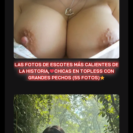
escotes
más
calientes
de
la
historia,
Chicas
en
LAS FOTOS DE ESCOTES MÁS CALIENTES DE
topless
LA HISTORIA,
CHICAS EN TOPLESS CON
con
GRANDES PECHOS (55 FOTOS)
grandes
pechos
(55
Una
fotos)
IA
traviesa
y
seductora