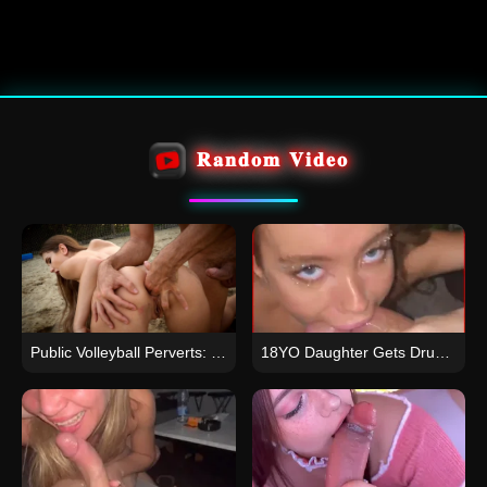
𝐑𝐚𝐧𝐝𝐨𝐦 𝐕𝐢𝐝𝐞𝐨
Public Volleyball Perverts: Slut’s Insane Fuck Fest
18YO Daughter Gets Drunk First Time Stepdad and Uncle Deep Throat Cum Swallow