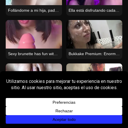
Follándome a mi hija, padre, incesto, flaco, saltando sobre la polla, sexo casero, pareja joven, se folló a su novia, a cuatro patas – MEJOR XXX
Ella está disfrutando cada segundo
Sexy brunette has fun with a big rubber cock
Bukkake Premium: Enorme bocado, traga más de 50 cargas (video HD)
Filtraciones de pornografía amateur auténtica y real a partir de grabaciones privadas de teléfonos móviles.
Hombre cachondo visita a su novia: Follada desenfrenada hasta el orgasmo mutuo
© 2023
PIXNEXT.
All Rights Reserved
Sitemap
Spanish