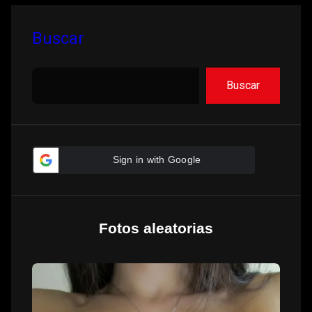
Apartes
Buscar
Buscar
Sign in with Google
Fotos aleatorias
Las
fotos
de