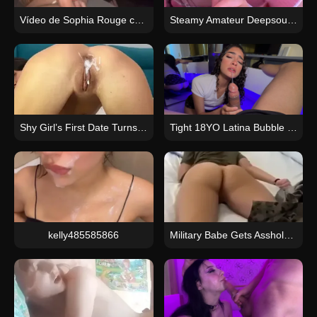
Vídeo de Sophia Rouge con un delicioso culo siendo penetrado
Steamy Amateur Deepsouly Blowjob Sessions with Kinky Fetish Toys Videos
Shy Girl’s First Date Turns into Wild Pussy Pounding Session
Tight 18YO Latina Bubble Butt: Get a Nice Load of Cum XXX Video
kelly485585866
Military Babe Gets Asshole Trained by One Hung Soldier Closeup