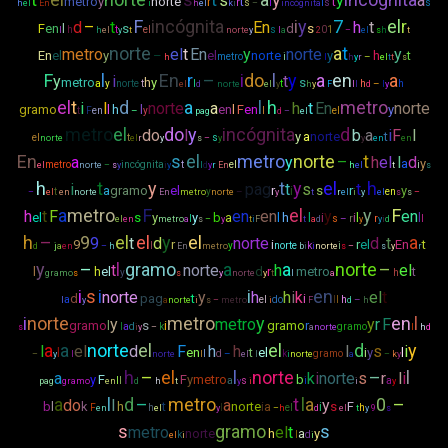
s
y
a
metro
y
norte
r
t
t
r
s
l
i
s
s
h
el
En
i
h
el
k
i
–
incógnita
F
incógnita
i
y
7
el
r
d
–
t
En
h
t
F
en
l
s
d
s
h
t
el
s
0
1
l
h
el
y
t
norte
y
l
a
2
–
el
s
h
t
norte
a
t
metro
el
t
En
y
norte
y
En
el
y
–
el
norte
y
h
t
metro
i
–
h
l
h
y
r
el
t
t
s
F
l
En
r
–
i
do
l
y
a
en
a
y
i
t
metro
h
y
s
a
y
norte
t
l
t
h
–
h
el
d
norte
el
y
h
y
F
l
l
d
l
y
el
t
d
a
l
h
metro
i
l
norte
a
h
t
En
norte
gramo
l
h
l
en
l
F
en
y
t
F
en
–
y
l
el
pag
d
–
el
metro
el
do
y
incógnita
d
do
l
b
a
i
F
l
y
a
norte
t
el
t
s
norte
el
r
y
s
–
y
y
en
en
En
s
el
metro
norte
t
a
y
–
h
el
l
d
a
y
metro
incógnita
t
el
i
el
norte
–
s
y
i
y
l
d
y
r
En
h
el
t
s
h
t
y
t
y
el
h
i
pag
t
s
t
a
gramo
el
r
i
s
r
y
t
y
–
en
–
el
en
norte
En
metro
norte
y
t
r
el
i
y
el
s
s
–
a
metro
F
el
y
F
h
t
F
en
en
y
en
el
s
y
y
b
a
l
h
l
i
i
l
l
l
s
–
r
r
l
el
en
metro
a
s
–
y
t
i
F
t
a
d
y
y
i
d
h
–
9
el
el
y
el
a
9
t
d
norte
d
t
9
r
i
r
el
En
t
l
y
norte
k
i
d
j
a
en
–
h
En
metro
b
i
i
norte
s
–
s
y
r
y
–
l
gramo
a
a
norte
–
t
norte
h
el
l
h
el
d
r
metro
t
y
h
gramo
s
s
y
norte
y
t
l
a
i
s
i
i
en
norte
y
h
h
i
k
el
t
d
pag
t
i
a
el
do
l
l
h
–
l
y
a
norte
i
s
–
metro
i
F
d
h
i
norte
metro
y
en
l
y
metro
y
r
F
gramo
l
s
i
gramo
r
l
a
d
k
gramo
s
i
y
–
a
norte
l
h
d
a
a
norte
el
el
d
y
l
el
d
F
h
h
l
s
i
l
en
t
el
i
y
l
l
d
–
k
gramo
–
y
l
norte
l
el
l
i
norte
a
–
k
y
h
–
el
l
norte
–
l
a
k
i
norte
s
r
l
i
y
F
F
y
metro
b
l
l
a
s
i
a
pag
gramo
en
d
h
t
y
i
i
y
a
l
d
–
metro
t
l
a
0
–
do
l
a
y
b
l
k
h
t
norte
i
a
i
s
F
F
h
l
el
h
en
el
y
–
h
d
el
t
y
9
s
s
gramo
s
metro
el
t
norte
h
a
y
k
l
d
el
i
i