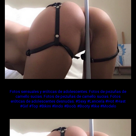
Fotos sensuales y eróticas de adolescentes. Fotos de pezuñas de
camello sucias. Fotos de pezuñas de camello sucias. Fotos
eróticas de adolescentes desnudas. #Sexy #Lencería #Hot #Hast
#Girl #Top #Bikini #lindo #Boob #Booty #like #Modelo